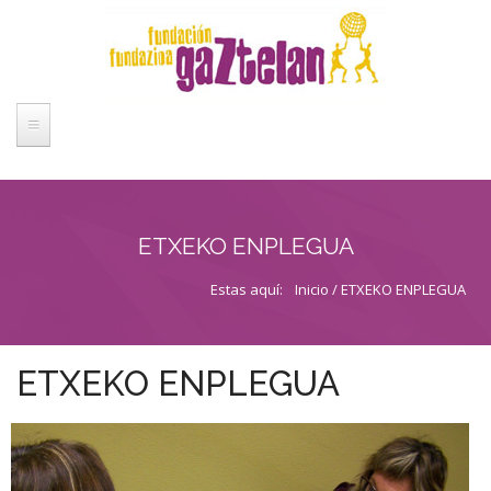
CUIDAMOS PERSONAS
FORMACIÓN
ETXEKO ENPLEGUA
ASESORÍA
Estas aquí
Estas aquí:
Inicio
/ ETXEKO ENPLEGUA
PUBLICACIONES
ETXEKO ENPLEGUA
PROYECTOS DE FUNDACIÓN GAZTELAN